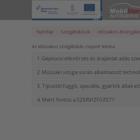
Nyitólap
Szolgáltatások
Időszakos átvizsgálá
Az időszakos szolgáltatás csoport leírása
1. Gépkocsi ellenőrzés és árajánlat adás sz
2. Műszaki vizsga során alkalmazott technoló
3. Típustól függő, speciális, gyártók általi e
4. Miért fontos a SZERVIZFÜZET?