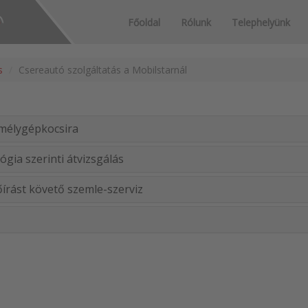
Főoldal
Rólunk
Telephelyünk
s
Csereautó szolgáltatás a Mobilstarnál
emélygépkocsira
gia szerinti átvizsgálás
lőírást követő szemle-szerviz