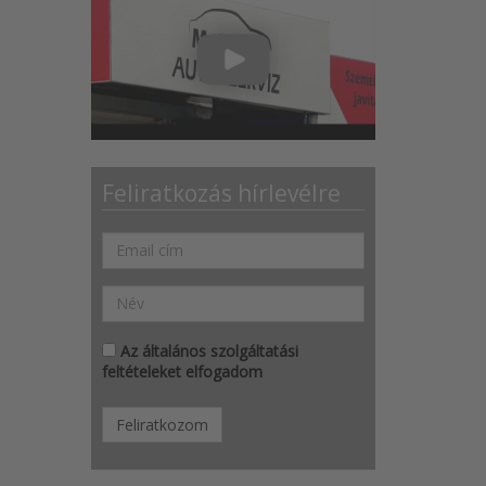
Feliratkozás hírlevélre
Az általános szolgáltatási
feltételeket elfogadom