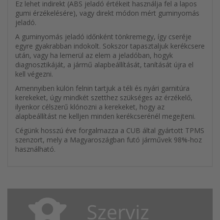
Ez lehet indirekt (ABS jeladó értékeit használja fel a lapos
gumi érzékelésére), vagy direkt módon mért guminyomás
jeladó.
A guminyomás jeladó időnként tönkremegy, így cseréje
egyre gyakrabban indokolt. Sokszor tapasztaljuk kerékcsere
után, vagy ha lemerül az elem a jeladóban, hogyk
diagnosztikáját, a jármű alapbeállítását, tanítását újra el
kell végezni.
Amennyiben külön felnin tartjuk a téli és nyári garnitúra
kerekeket, úgy mindkét szetthez szükséges az érzékelő,
ilyenkor célszerű klónozni a kerekeket, hogy az
alapbeállítást ne kelljen minden kerékcserénél megejteni.
Cégünk hosszú éve forgalmazza a CUB által gyártott TPMS
szenzort, mely a Magyaroszágban futó járművek 98%-hoz
használható.