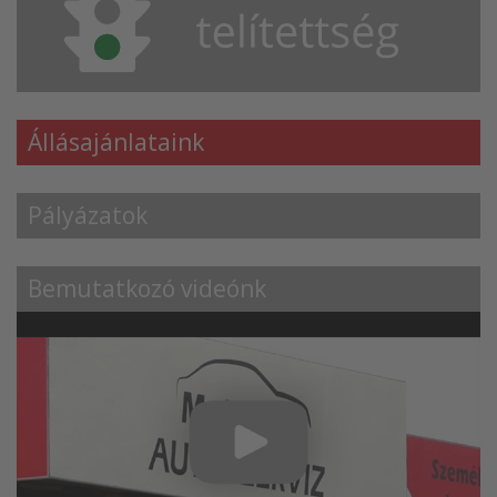
Állásajánlataink
Pályázatok
Bemutatkozó videónk